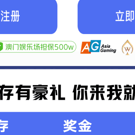
常见问题
土泵被投入使用。那么正确使用细石混凝土泵要注意什么呢？
技术研发团队，根据客户现实要求，研发新产品，并已经获得
公司和产品；您可以在线咨询或留言，我们随时欢迎您到公司
混凝土的输送效率。不过要想确保施工的顺利进行，混凝土泵