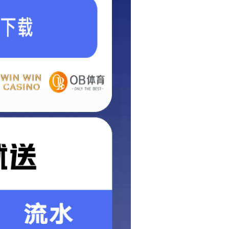
 1、放置地点细石混凝土泵在放置...
多项实用性新技术，目前我公司已经...
参观考察，从而详细的了解公司和...
车在泵送过程中也会注意一些问题。...